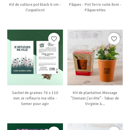
Kit de culture pot black 6 cm -
Pâques - Pot Terre cuite 8cm -
Coquelicot
Pâquerettes
favorite_border
favorite_border
Sachet de graines 76 x 110
Kit de plantation Message
mm Je refleuris ma ville -
"Demain j'arrête" - Tabac de
Semer pour agir
Virginie à...