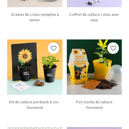
Graines de Lotus nymphéa à
Coffret de culture Lotus avec
semer
vase
favorite_border
favorite_border
Kit de culture pot black 6 cm -
Pot cloche de culture
Tournesol
Tournesol