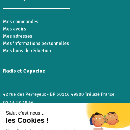
Mes commandes
Mes avoirs
Mes adresses
Mes informations personnelles
Mes bons de réduction
Radis et Capucine
42 rue des Perreyeux - BP 50116 49800 Trélazé France
02 41 18 28 46
serviceclient@radisetcapucine.com
Salut c'est nous...
les Cookies !