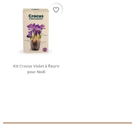
favorite_border
Kit Crocus Violet à fleurir
pour Noël