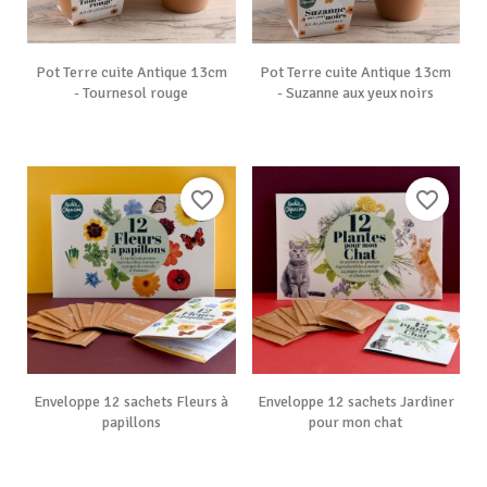
Pot Terre cuite Antique 13cm
Pot Terre cuite Antique 13cm
- Tournesol rouge
- Suzanne aux yeux noirs
favorite_border
favorite_border
Enveloppe 12 sachets Fleurs à
Enveloppe 12 sachets Jardiner
papillons
pour mon chat