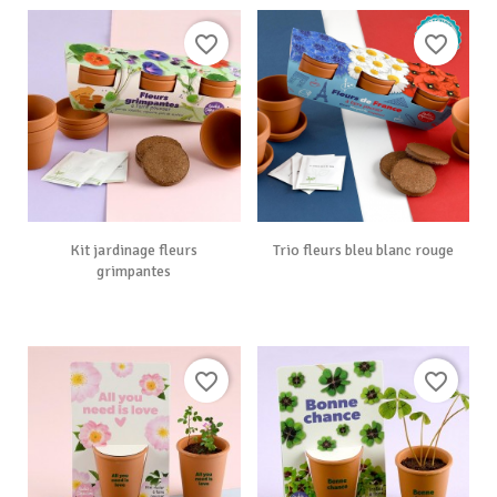
favorite_border
favorite_border
Kit jardinage fleurs
Trio fleurs bleu blanc rouge
grimpantes
favorite_border
favorite_border