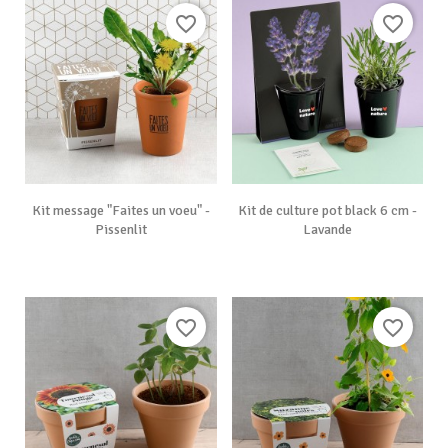
favorite_border
favorite_border
Kit message "Faites un voeu" -
Kit de culture pot black 6 cm -
Pissenlit
Lavande
favorite_border
favorite_border