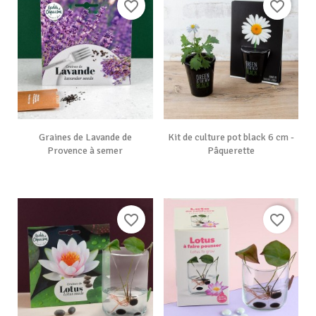
favorite_border
favorite_border
Graines de Lavande de
Kit de culture pot black 6 cm -
Provence à semer
Pâquerette
favorite_border
favorite_border