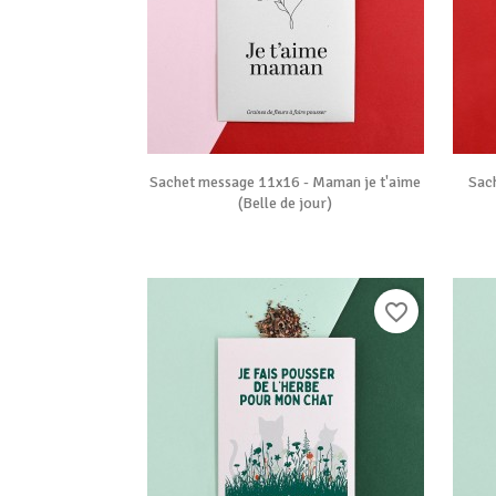

Vue rapide
Sachet message 11x16 - Maman je t'aime
Sac
(Belle de jour)
favorite_border