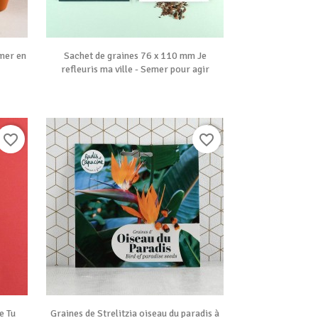

Vue rapide
mer en
Sachet de graines 76 x 110 mm Je
refleuris ma ville - Semer pour agir
favorite_border
favorite_border

Vue rapide
e Tu
Graines de Strelitzia oiseau du paradis à