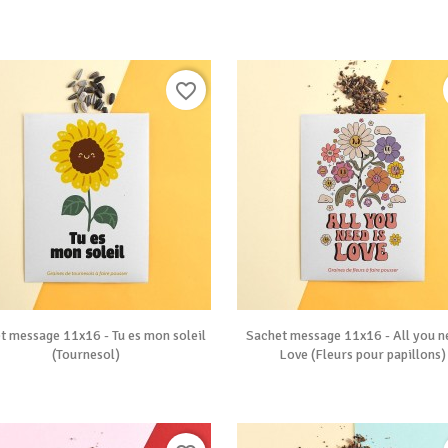
favorite_border


Vue rapide
Vue rapide
t message 11x16 - Tu es mon soleil
Sachet message 11x16 - All you ne
(Tournesol)
Love (Fleurs pour papillons)