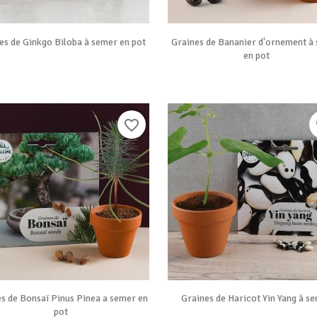


Vue rapide
Vue rapide
es de Ginkgo Biloba à semer en pot
Graines de Bananier d'ornement à
en pot
favorite_border
f


Vue rapide
Vue rapide
s de Bonsaï Pinus Pinea a semer en
Graines de Haricot Yin Yang à s
pot