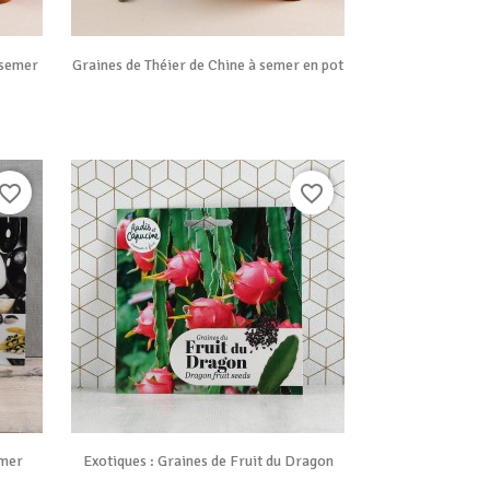

Vue rapide
 semer
Graines de Théier de Chine à semer en pot
avorite_border
favorite_border

Vue rapide
emer
Exotiques : Graines de Fruit du Dragon