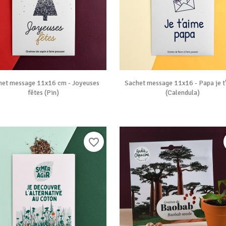


Vue rapide
Vue rapide
het message 11x16 cm - Joyeuses
Sachet message 11x16 - Papa je t
fêtes (Pin)
(Calendula)
favorite_border