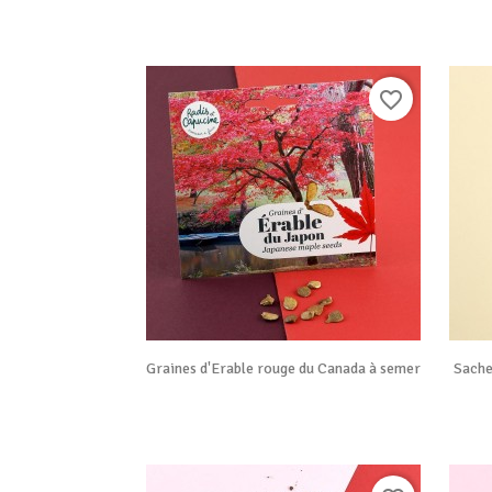
favorite_border

Vue rapide
Graines d'Erable rouge du Canada à semer
Sache