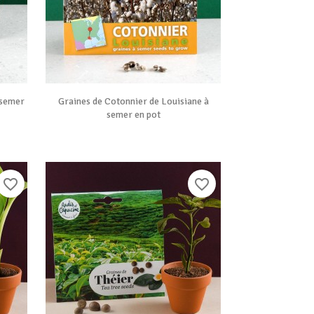

Vue rapide
 semer
Graines de Cotonnier de Louisiane à
semer en pot
favorite_border
favorite_border