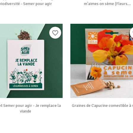
biodiversité - Semer pour agir
m'aimes on sème (Fleurs...
favorite_border
f


Vue rapide
Vue rapide
t Semer pour agir - Je remplace la
Graines de Capucine comestible à
viande