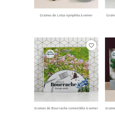

Vue rapide
Graines de Lotus nymphéa à semer
Grain
favorite_border

Vue rapide
Graines de Bourrache comestible à semer
Graine