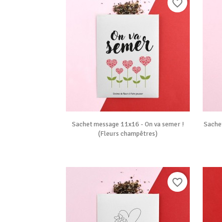
favorite_border

Vue rapide
Sachet message 11x16 - On va semer !
Sache
(Fleurs champêtres)
favorite_border