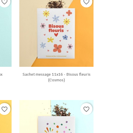
favorite_border
favorite_border

Vue rapide
ux
Sachet message 11x16 - Bisous fleuris
(Cosmos)
favorite_border
favorite_border