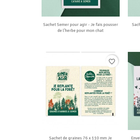

Vue rapide
Sachet Semer pour agir - Je fais pousser
Sach
de l'herbe pour mon chat
favorite_border

Vue rapide
Sachet de graines 76 x 110 mm Je
Enve