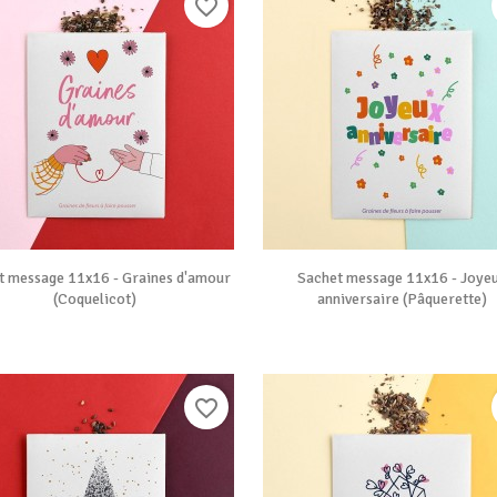
favorite_border


Vue rapide
Vue rapide
t message 11x16 - Graines d'amour
Sachet message 11x16 - Joye
(Coquelicot)
anniversaire (Pâquerette)
favorite_border