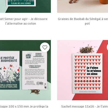


Vue rapide
Vue rapide
et Semer pour agir - Je découvre
Graines de Baobab du Sénégal à se
l'alternative au coton
pot
favorite_border


Vue rapide
Vue rapide
loppe 100 x 150 mm Je protège la
Sachet message 11x16 - Je t'aim