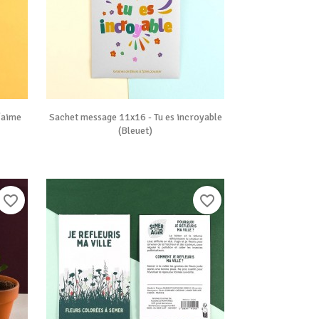

Vue rapide
'aime
Sachet message 11x16 - Tu es incroyable
(Bleuet)
favorite_border
favorite_border