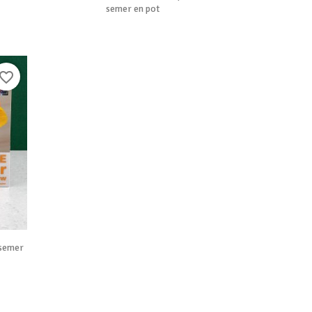
semer en pot
avorite_border
 semer