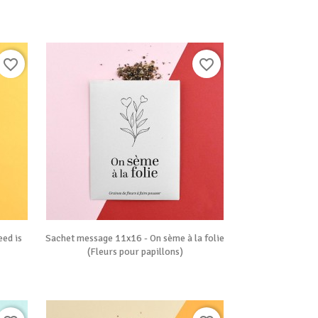
favorite_border
favorite_border

Vue rapide
ed is
Sachet message 11x16 - On sème à la folie
(Fleurs pour papillons)