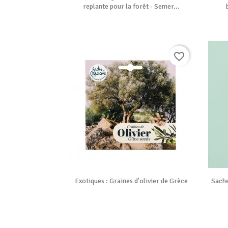
replante pour la forêt - Semer...
favorite_border

Vue rapide
Exotiques : Graines d'olivier de Grèce
Sache