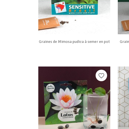

Vue rapide
Graines de Mimosa pudica à semer en pot
Grai
favorite_border