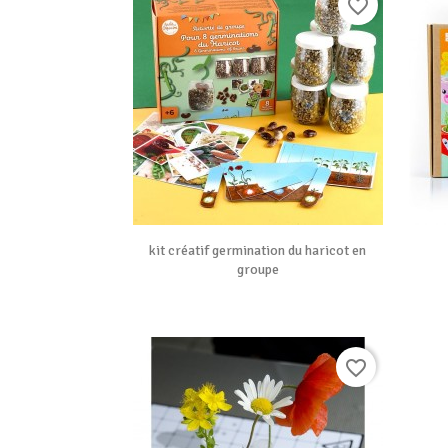
favorite_border

Vue rapide
kit créatif germination du haricot en
groupe
favorite_border