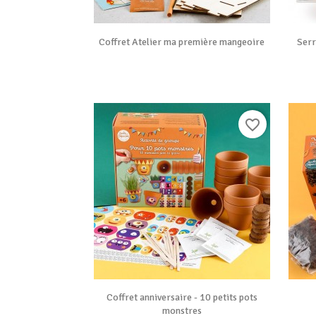

Vue rapide
Coffret Atelier ma première mangeoire
Serr
favorite_border

Vue rapide
Coffret anniversaire - 10 petits pots
monstres