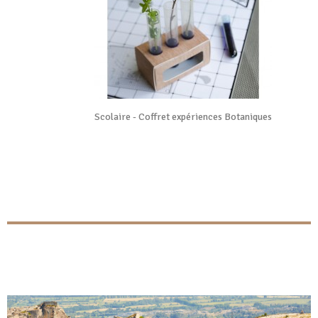

Vue rapide
Scolaire - Coffret expériences Botaniques