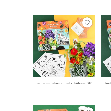
favorite_border

Vue rapide
Jardin miniature enfants châteaux DIY
Jard