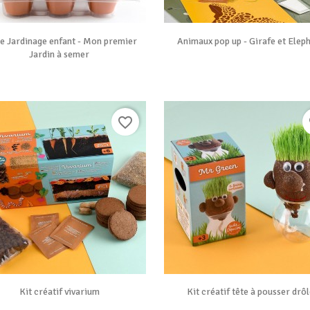


Vue rapide
Vue rapide
e Jardinage enfant - Mon premier
Animaux pop up - Girafe et Elep
Jardin à semer
favorite_border
f


Vue rapide
Vue rapide
Kit créatif vivarium
Kit créatif tête à pousser drô