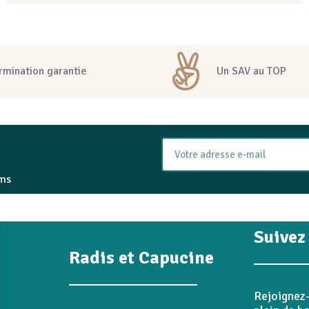
rmination garantie
Un SAV au TOP
ams
Suivez
Radis et Capucine
Rejoignez