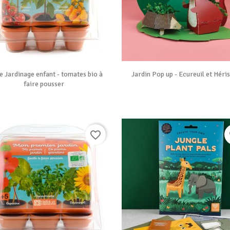


Vue rapide
Vue rapide
e Jardinage enfant - tomates bio à
Jardin Pop up - Ecureuil et Héri
faire pousser
favorite_border
f