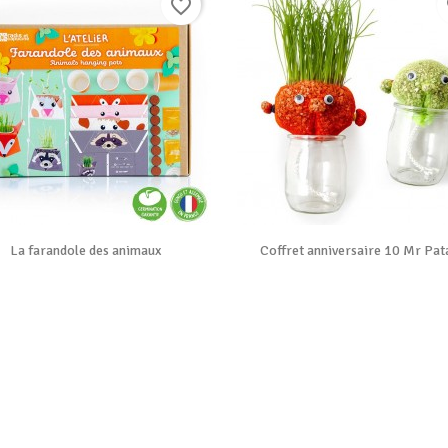
favorite_border
f


Vue rapide
Vue rapide
La farandole des animaux
Coffret anniversaire 10 Mr Pat