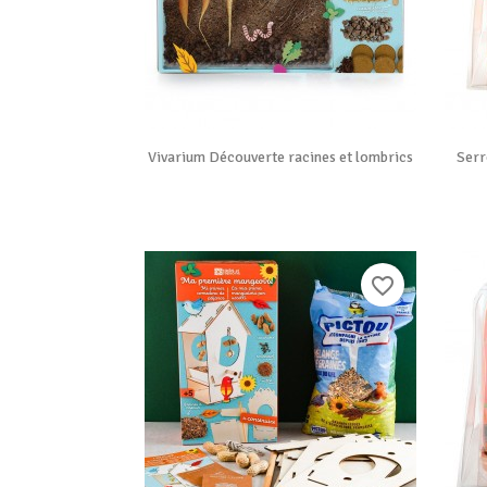

Vue rapide
Vivarium Découverte racines et lombrics
Serr
favorite_border