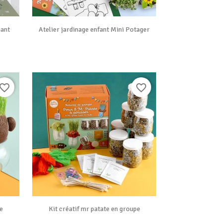

Vue rapide
hant
Atelier jardinage enfant Mini Potager
avorite_border
favorite_border

Vue rapide
le
Kit créatif mr patate en groupe