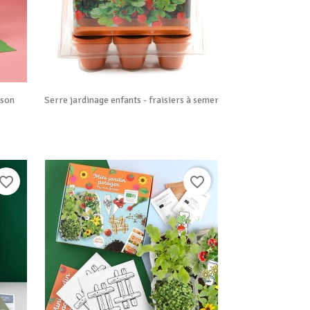

Vue rapide
sson
Serre jardinage enfants - fraisiers à semer
avorite_border
favorite_border