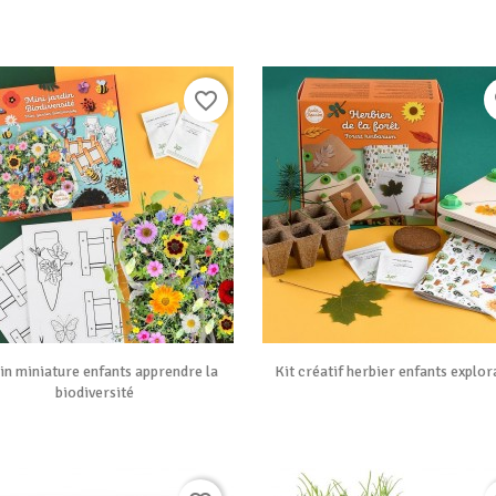
favorite_border
f


Vue rapide
Vue rapide
in miniature enfants apprendre la
Kit créatif herbier enfants explor
biodiversité