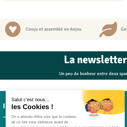
Conçu et assemblé en Anjou
Ge
La newsletter
Un peu de bonheur entre deux sp
Salut c'est nous...
Informations
Mon compte
les Cookies !
On a attendu d'être sûrs que le contenu
de ce site vous intéresse avant de