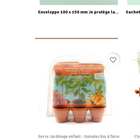
ide
Aperçu rapide
Sachet de graines 76 x 110 mm Je replante pour la forêt - Semer pour agir
Enveloppe 100 x 150 mm Je protège la biodiversité - Semer pour agir
favorite_border
favorite_border

ide
Vue rapide
ines et lombrics
Serre Jardinage enfant - tomates bio à faire
Co