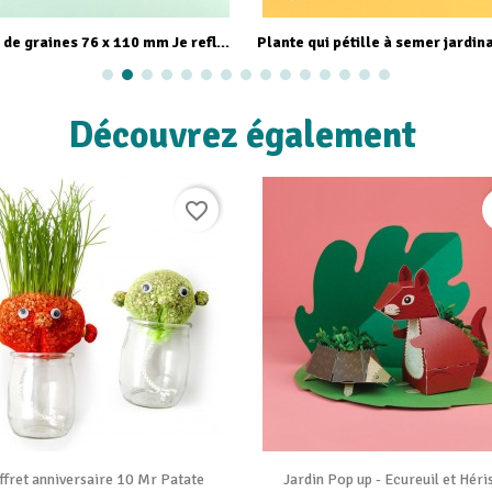
Aperçu rapide
Aperçu rapide
Sachet de graines 76 x 110 mm Je refleuris ma ville - Semer pour agir
Découvrez également
favorite_border


Vue rapide
Vue rapide
ffret anniversaire 10 Mr Patate
Jardin Pop up - Ecureuil et Héri