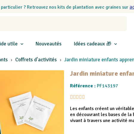
a
 particulier ? Retrouvez nos kits de plantation avec graines sur
ide utile
Nouveautés
Idées cadeaux 🎁
ants
Coffrets d'activités
Jardin miniature enfants appren
Jardin miniature enfa
Référence :
PF143197





Les enfants créent un véritable
en découvrant les bases de la
vivant à travers une activité m