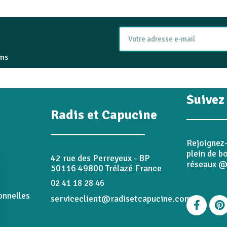
ams
Suivez
Radis et Capucine
Rejoignez
plein de 
42 rue des Perreyeux - BP
réseaux @
50116 49800 Trélazé France
02 41 18 28 46
onnelles
serviceclient@radisetcapucine.com