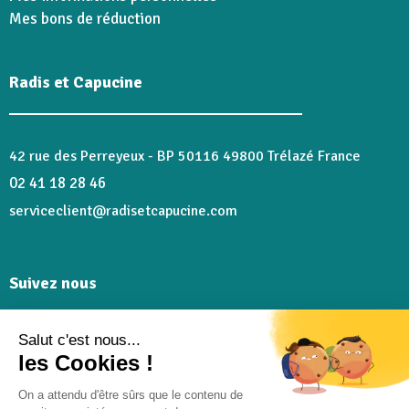
Mes bons de réduction
Radis et Capucine
42 rue des Perreyeux - BP 50116 49800 Trélazé France
02 41 18 28 46
serviceclient@radisetcapucine.com
Suivez nous
Salut c'est nous...
Rejoignez-nous et partagez plein de bons moments sur
les Cookies !
nos réseaux @radisetcapucine
On a attendu d'être sûrs que le contenu de