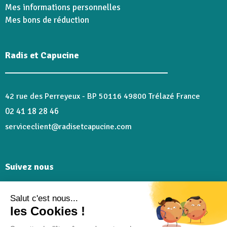
Mes informations personnelles
Mes bons de réduction
Radis et Capucine
42 rue des Perreyeux - BP 50116 49800 Trélazé France
02 41 18 28 46
serviceclient@radisetcapucine.com
Suivez nous
Salut c'est nous...
Rejoignez-nous et partagez plein de bons moments sur
les Cookies !
nos réseaux @radisetcapucine