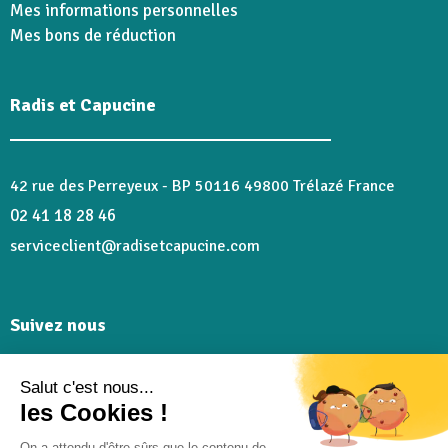
Mes informations personnelles
Mes bons de réduction
Radis et Capucine
42 rue des Perreyeux - BP 50116 49800 Trélazé France
02 41 18 28 46
serviceclient@radisetcapucine.com
Suivez nous
Salut c'est nous...
Rejoignez-nous et partagez plein de bons moments sur
les Cookies !
nos réseaux @radisetcapucine
On a attendu d'être sûrs que le contenu de