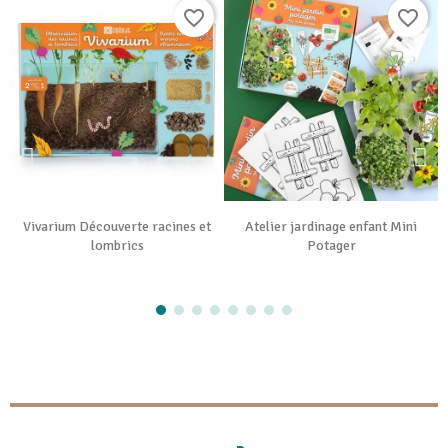
favorite_border
favorite_border
Vivarium Découverte racines et
Atelier jardinage enfant Mini
lombrics
Potager